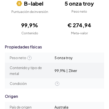
B-label
5 onza troy
Peso neto
Puntuación de inversión
99,9%
€ 274,94
Contenido
Meta-valor
Propiedades físicas
Peso neto
5 onza troy
Contenido y tipo de
99,9% | Zilver
metal
Condición
Origen
País de origen
Australia