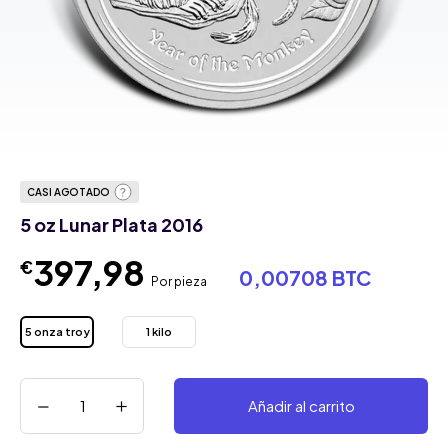
CASI AGOTADO
5 oz Lunar Plata 2016
397,98
€
0,00708 BTC
Por pieza
5 onza troy
1 kilo
Añadir al carrito