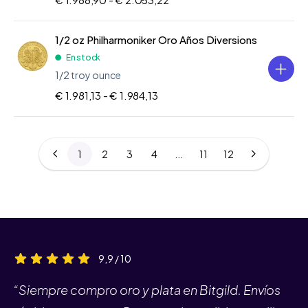
1/2 oz Philharmoniker Oro Años Diversions
En stock
1/2 troy ounce
€ 1.981,13 -
€ 1.984,13
1
2
3
4
...
11
12
9,9 / 10
“Siempre compro oro y plata en Bitgild. Envíos