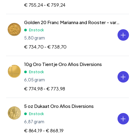
€ 755,24 -
€ 759,24
Golden 20 Franc Marianna and Rooster - various years
En stock
5,80 gram
€ 734,70 -
€ 738,70
10g Oro Tientje Oro Años Diversions
En stock
6,05 gram
€ 774,98 -
€ 773,98
5 oz Dukaat Oro Años Diversions
En stock
6,87 gram
€ 864,19 -
€ 868,19