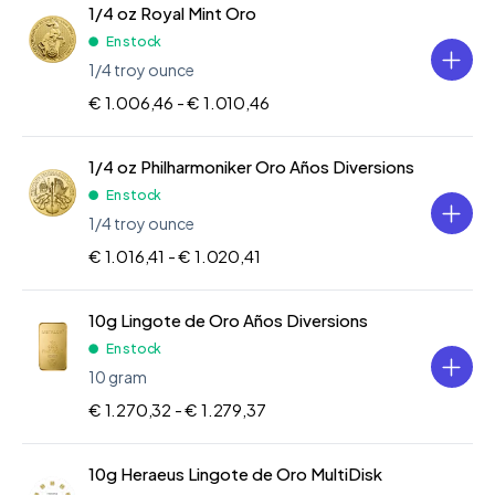
1/4 oz Royal Mint Oro
En stock
1/4 troy ounce
€ 1.006,46 -
€ 1.010,46
1/4 oz Philharmoniker Oro Años Diversions
En stock
1/4 troy ounce
€ 1.016,41 -
€ 1.020,41
10g Lingote de Oro Años Diversions
En stock
10 gram
€ 1.270,32 -
€ 1.279,37
10g Heraeus Lingote de Oro MultiDisk