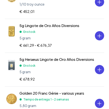
1/10 troy ounce
€ 452,01
5g Lingote de Oro Años Diversions
En stock
5 gram
€ 661,29 -
€ 676,37
5g Heraeus Lingote de Oro Años Diversions
En stock
5 gram
€ 678,92
Golden 20 Franc Génie - various years
Tiempo de entrega: 1 - 2 semanas
5,80 gram