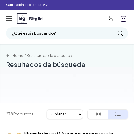
Calificación de clientes:
9,7
Filtro
Buscar
¿Qué estás buscando?
Home
/
Resultados de busqueda
Resultados de búsqueda
278 Productos
Moneda de oro 0,5 gramos – varios productores