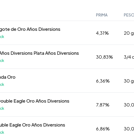
PRIMA
PES
gote de Oro Años Diversions
4,31%
20 
k
Años Diversions Plata Años Diversions
30,83%
3/4 
k
nda Oro
6,36%
30 
k
Double Eagle Oro Años Diversions
7,87%
30,
k
uble Eagle Oro Años Diversions
6,86%
30,
k