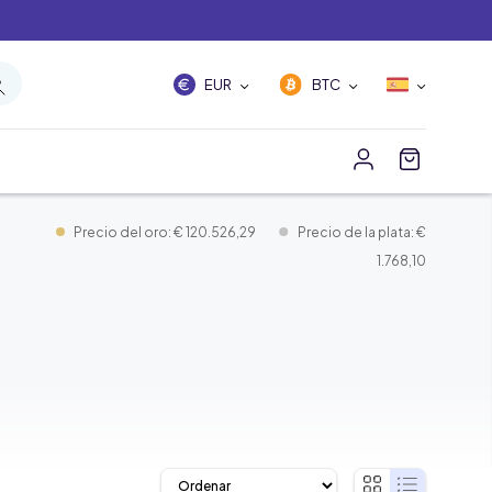
EUR
BTC
Precio del oro: € 120.526,29
Precio de la plata: €
1.768,10