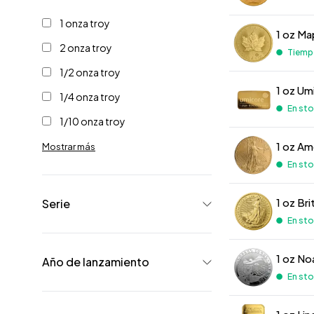
1 onza troy
1 oz Ma
2 onza troy
Tiempo 
1/2 onza troy
1 oz Um
1/4 onza troy
En stoc
1/10 onza troy
1 oz Am
Mostrar más
En stoc
1 oz Br
Serie
En stoc
1 oz No
Año de lanzamiento
En stoc