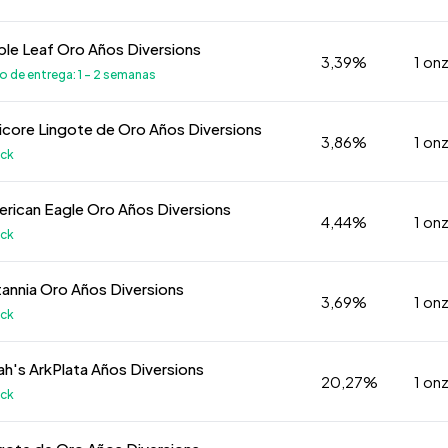
ple Leaf Oro Años Diversions
3,39%
1 on
de entrega: 1 - 2 semanas
icore Lingote de Oro Años Diversions
3,86%
1 on
k
erican Eagle Oro Años Diversions
4,44%
1 on
k
itannia Oro Años Diversions
3,69%
1 on
k
ah's ArkPlata Años Diversions
20,27%
1 on
k