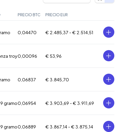
O
PRECIO BTC
PRECIO EUR
gramo
0,04470
€ 2.485,37 -
€ 2.514,51
onza troy
0,00096
€ 53,96
gramo
0,06837
€ 3.845,70
09 gramo
0,06954
€ 3.903,69 -
€ 3.911,69
09 gramo
0,06889
€ 3.867,14 -
€ 3.875,14