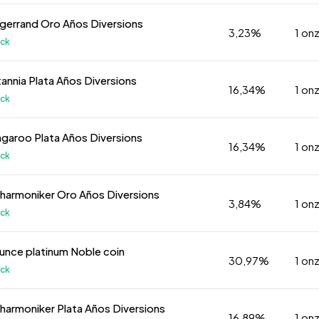
ugerrand Oro Años Diversions
3,23%
1 on
k
itannia Plata Años Diversions
16,34%
1 on
k
ngaroo Plata Años Diversions
16,34%
1 on
k
ilharmoniker Oro Años Diversions
3,84%
1 on
k
ounce platinum Noble coin
30,97%
1 on
k
ilharmoniker Plata Años Diversions
16,89%
1 on