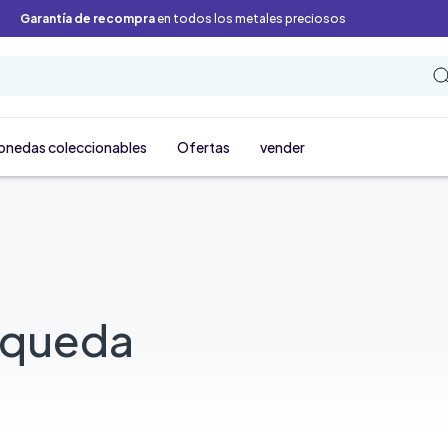
Garantía de recompra
en todos los metales preciosos
onedas coleccionables
Ofertas
vender
squeda