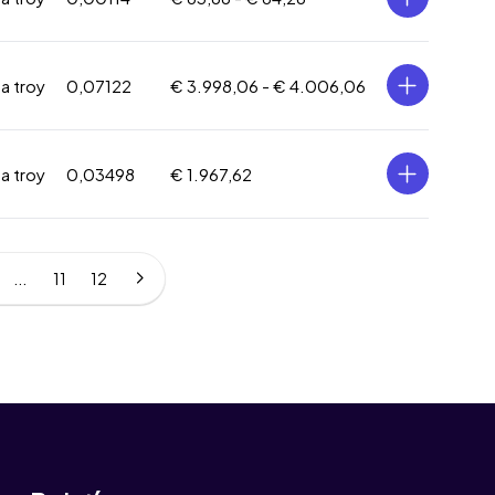
za troy
0,07122
€ 3.998,06 -
€ 4.006,06
za troy
0,03498
€ 1.967,62
...
11
12