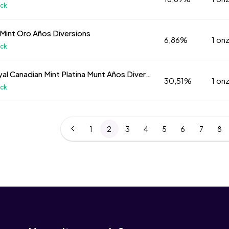
k
 Mint Oro Años Diversions
6,86%
1 on
k
1 oz Royal Canadian Mint Platina Munt Años Diversions
30,51%
1 on
k
1
2
3
4
5
6
7
8