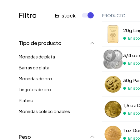
Filtro
En stock
PRODUCTO
20g Lin
En stoc
Tipo de producto
3/4 oz 
Monedas de plata
En stoc
Barras de plata
Monedas de oro
30g Pa
En stoc
Lingotes de oro
Platino
1,5 oz 
Monedas coleccionables
En stoc
1 oz Do
Peso
En stoc