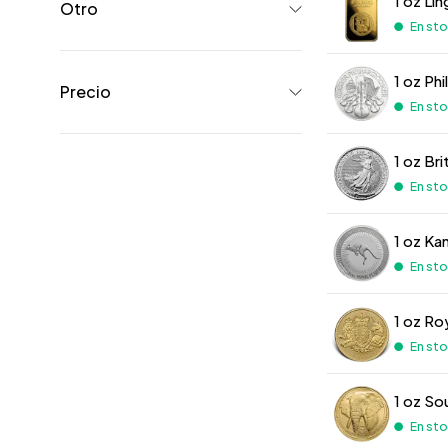
1 oz Li
Otro
En stoc
1 oz Ph
Precio
En stoc
1 oz Bri
En stoc
1 oz Ka
En stoc
1 oz Ro
En stoc
1 oz So
En stoc