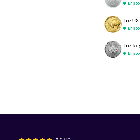
En stoc
1 oz US
En stoc
En stoc
9,9 / 10