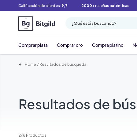
Calificación de clientes:
9,7
2000+
reseñas auténticas
¿Qué estás buscando?
Comprar plata
Comprar oro
Compra platino
M
Home
/
Resultados de busqueda
Resultados de bú
278 Productos