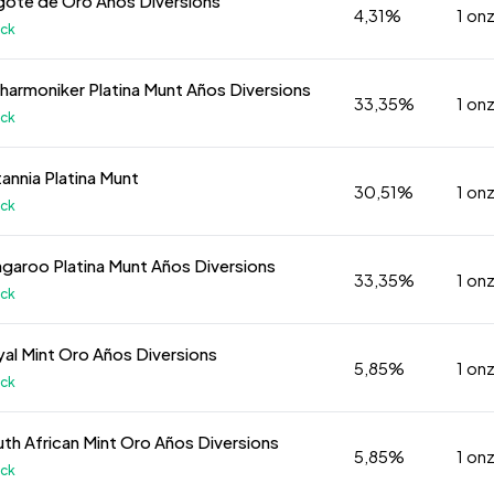
ngote de Oro Años Diversions
4,31%
1 on
k
ilharmoniker Platina Munt Años Diversions
33,35%
1 on
k
tannia Platina Munt
30,51%
1 on
k
ngaroo Platina Munt Años Diversions
33,35%
1 on
k
yal Mint Oro Años Diversions
5,85%
1 on
k
uth African Mint Oro Años Diversions
5,85%
1 on
k