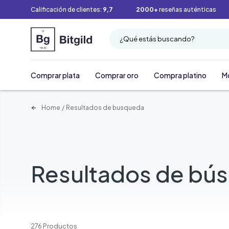
Calificación de clientes:
9,7
2000+
reseñas auténticas
¿Qué estás buscando?
Comprar plata
Comprar oro
Compra platino
M
Home
/
Resultados de busqueda
Resultados de bú
276 Productos