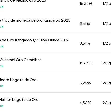
 Banco de Mexico Oro 2023
15,33%
1/2 
k
a troy de moneda de oro Kangaroo 2025
8,51%
1/2 
k
 de Oro Kangaroo 1/2 Troy Ounce 2026
8,51%
1/2 
k
 Valcambi Oro Combibar
15,83%
20 
k
icore Lingote de Oro
5,26%
20 
k
Hafner Lingote de Oro
4,50%
20 
k