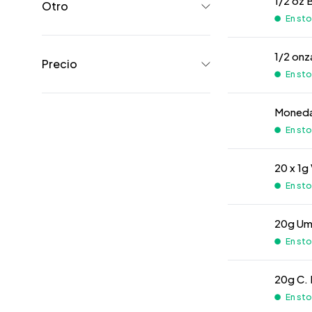
1/2 oz
Otro
En stoc
1/2 onz
Precio
En stoc
Moneda
En stoc
20 x 1g
En stoc
20g Um
En stoc
20g C. 
En stoc