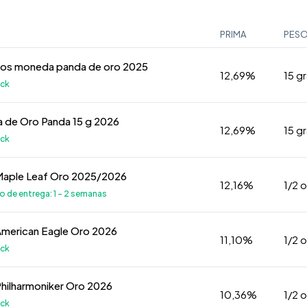
PRIMA
PES
mos moneda panda de oro 2025
12,69%
15 g
k
 de Oro Panda 15 g 2026
12,69%
15 g
k
Maple Leaf Oro 2025/2026
12,16%
1/2 
de entrega: 1 - 2 semanas
American Eagle Oro 2026
11,10%
1/2 
k
Philharmoniker Oro 2026
10,36%
1/2 
k