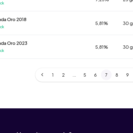
k
nda Oro 2018
5,81%
30 
k
nda Oro 2023
5,81%
30 
k
1
2
...
5
6
7
8
9