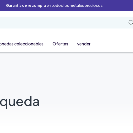
Garantía de recompra
en todos los metales preciosos
onedas coleccionables
Ofertas
vender
squeda