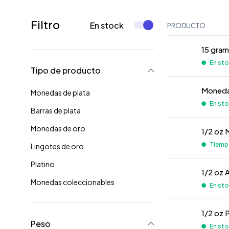
Filtro
En stock
PRODUCTO
15 gra
En stoc
Tipo de producto
Moneda
Monedas de plata
En stoc
Barras de plata
Monedas de oro
1/2 oz 
Tiempo 
Lingotes de oro
Platino
1/2 oz 
Monedas coleccionables
En stoc
1/2 oz 
Peso
En stoc