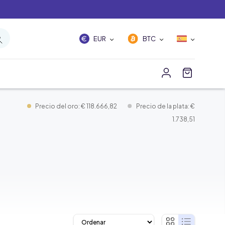
EUR
BTC
Precio del oro: € 118.666,82
Precio de la plata: €
1.738,51