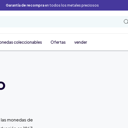
Garantía de recompra
en todos los metales preciosos
onedas coleccionables
Ofertas
vender
o
 las monedas de