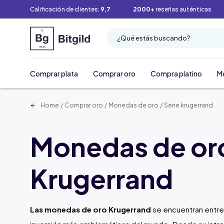
Calificación de clientes:
9,7
2000+
reseñas auténticas
¿Qué estás buscando?
Comprar plata
Comprar oro
Compra platino
M
Home
/
Comprar oro
/
Monedas de oro
/
Serie krugerrand
Monedas de or
Krugerrand
Las monedas de oro Krugerrand
se encuentran entre