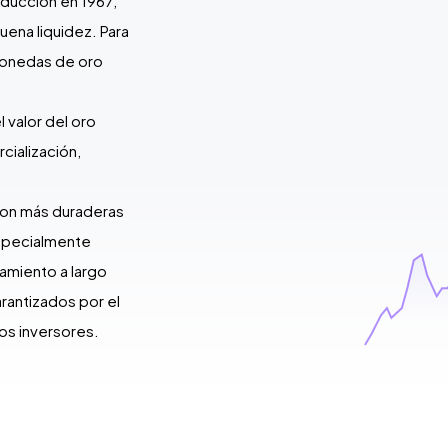
ducción en 1967,
uena liquidez. Para
 monedas de oro
 valor del oro
cialización,
son más duraderas
especialmente
amiento a largo
arantizados por el
los inversores.