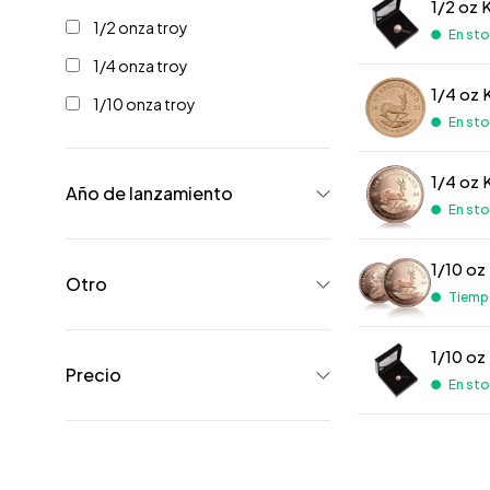
1/2 oz 
1/2 onza troy
En st
1/4 onza troy
1/4 oz 
1/10 onza troy
En st
1/4 oz 
Año de lanzamiento
En st
1/10 oz
Otro
Tiempo
1/10 oz
Precio
En st