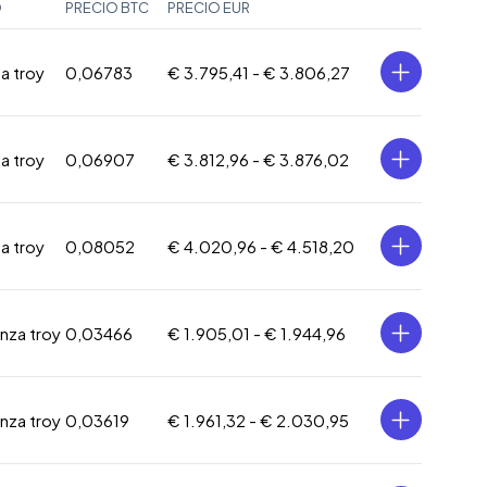
O
PRECIO BTC
PRECIO EUR
za troy
0,06783
€ 3.795,41 -
€ 3.806,27
za troy
0,06907
€ 3.812,96 -
€ 3.876,02
za troy
0,08052
€ 4.020,96 -
€ 4.518,20
onza troy
0,03466
€ 1.905,01 -
€ 1.944,96
onza troy
0,03619
€ 1.961,32 -
€ 2.030,95