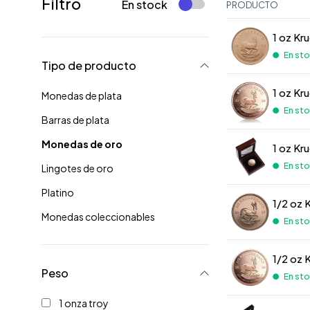
Filtro
En stock
PRODUCTO
1 oz Kr
En st
Tipo de producto
1 oz Kr
Monedas de plata
En st
Barras de plata
Monedas de oro
1 oz Kr
En st
Lingotes de oro
Platino
1/2 oz 
Monedas coleccionables
En st
1/2 oz 
Peso
En st
1 onza troy