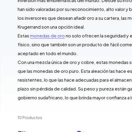
inversión más emblemáticas del mundo. Desde su intro
han sido valoradas por su reconocimiento, alto valor y b
los inversores que desean añadir oro a su cartera, las
Krugerrand son una opción ideal.
Estas
monedas de oro
no solo ofrecen la seguridad y el
físico, sino que también son un producto de fácil comer
aceptado en todo el mundo.
Con una mezcla única de oro y cobre, estas monedas 
que las monedas de oro puro. Esta aleación las hace 
resistentes, lo que las hace adecuadas para el almacen
plazo sin pérdida de calidad. Su peso y pureza están g
gobierno sudafricano, lo que brinda mayor confianza a 
10 Productos