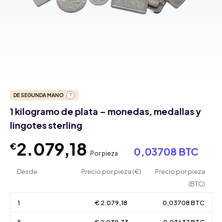
DE SEGUNDA MANO
1 kilogramo de plata – monedas, medallas y
lingotes sterling
2.079,18
€
0,03708 BTC
Por pieza
Desde
Precio por pieza (€)
Precio por pieza
(BTC)
1
€ 2.079,18
0,03708 BTC