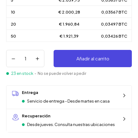
5
€ 2.039,73
0,03637 BTC
10
€ 2.000,28
0,03567 BTC
20
€ 1.960,84
0,03497 BTC
50
€ 1.921,39
0,03426 BTC
Añadir al carrito
23 en stock
- No se puede volver a pedir
Entrega
Servicio de entrega - Desde martes en casa
Recuperación
Desde jueves. Consulta nuestras ubicaciones