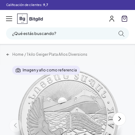
Calificación de clientes:
9,7
¿Qué estás buscando?
Home
/
1 kilo Geiger Plata Años Diversions
Imagen y año como referencia