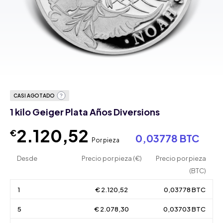
CASI AGOTADO
1 kilo Geiger Plata Años Diversions
2.120,52
€
0,03778 BTC
Por pieza
Desde
Precio por pieza (€)
Precio por pieza
(BTC)
1
€ 2.120,52
0,03778 BTC
5
€ 2.078,30
0,03703 BTC