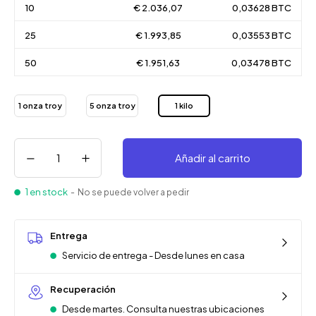
10
€ 2.036,07
0,03628 BTC
25
€ 1.993,85
0,03553 BTC
50
€ 1.951,63
0,03478 BTC
1 onza troy
5 onza troy
1 kilo
Añadir al carrito
1 en stock
- No se puede volver a pedir
Entrega
Servicio de entrega - Desde lunes en casa
Recuperación
Desde martes. Consulta nuestras ubicaciones