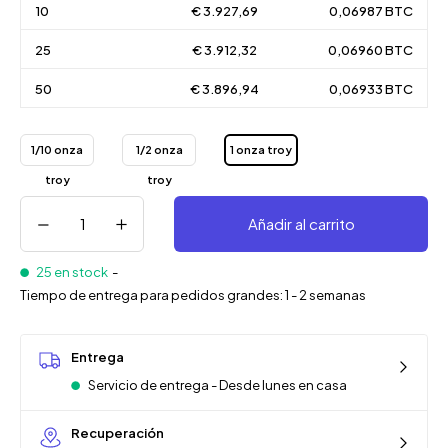
10
€ 3.927,69
0,06987 BTC
25
€ 3.912,32
0,06960 BTC
50
€ 3.896,94
0,06933 BTC
1/10 onza
1/2 onza
1 onza troy
troy
troy
Añadir al carrito
25 en stock
-
Tiempo de entrega para pedidos grandes: 1 - 2 semanas
Entrega
Servicio de entrega - Desde lunes en casa
Recuperación