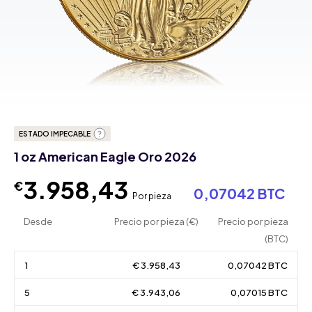
ESTADO IMPECABLE
1 oz American Eagle Oro 2026
3.958,43
€
0,07042 BTC
Por pieza
Desde
Precio por pieza (€)
Precio por pieza
(BTC)
1
€ 3.958,43
0,07042 BTC
5
€ 3.943,06
0,07015 BTC