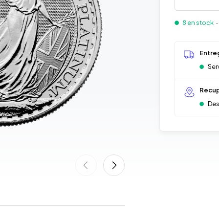
8 en stock
-
Entre
Ser
Recup
Des