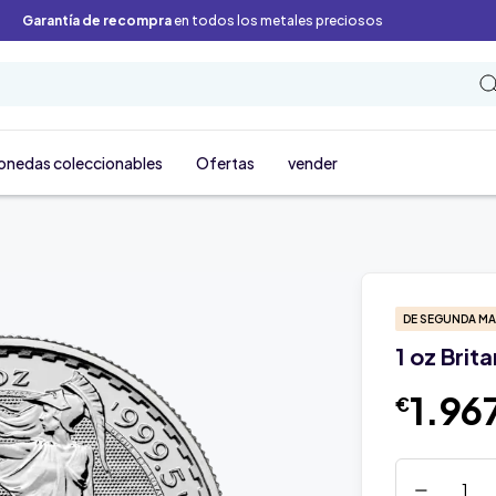
Garantía de recompra
en todos los metales preciosos
onedas coleccionables
Ofertas
vender
DE SEGUNDA M
1 oz Brit
1.96
€