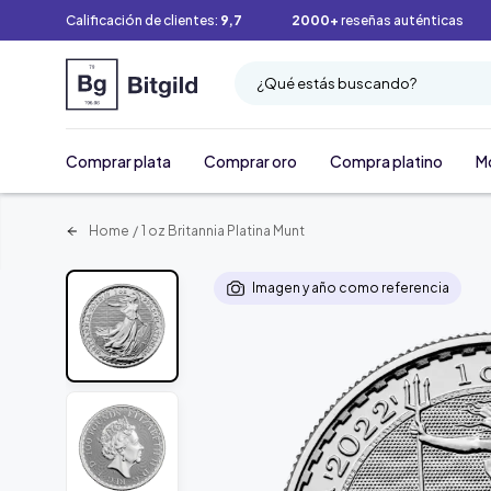
Calificación de clientes:
9,7
2000+
reseñas auténticas
¿Qué estás buscando?
Comprar plata
Comprar oro
Compra platino
M
Home
/
1 oz Britannia Platina Munt
Imagen y año como referencia