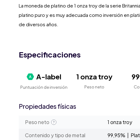
La moneda de platino de 1 onza troy de la serie Britann
platino puro y es muy adecuada como inversión en pla
de diversos años.
Especificaciones
A-label
1 onza troy
9
Peso neto
Co
Puntuación de inversión
Propiedades físicas
Peso neto
1 onza troy
Contenido y tipo de metal
99,95% | Plat