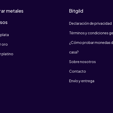
ar metales
Bitgild
osos
Declaración de privacidad
Términos y condiciones ge
plata
¿Cómo probar monedas d
 oro
casa?
 platino
Sobre nosotros
Contacto
Envío y entrega