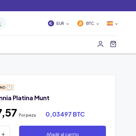
EUR
BTC
ANO
annia Platina Munt
7,57
0,03497 BTC
Por pieza
Añadir al carrito