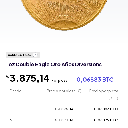
CASI AGOTADO
1 oz Double Eagle Oro Años Diversions
3.875,14
€
0,06883 BTC
Por pieza
Desde
Precio por pieza (€)
Precio por pieza
(BTC)
1
€ 3.875,14
0,06883 BTC
5
€ 3.873,14
0,06879 BTC