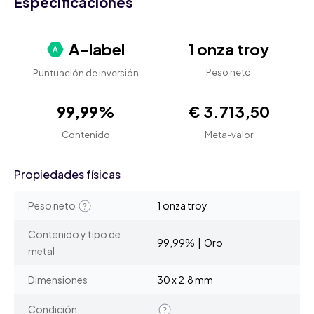
Especificaciones
A-label
1 onza troy
Peso neto
Puntuación de inversión
99,99%
€ 3.713,50
Contenido
Meta-valor
Propiedades físicas
Peso neto
1 onza troy
Contenido y tipo de
99,99% | Oro
metal
Dimensiones
30 x 2.8 mm
Condición