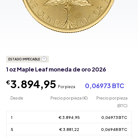
ESTADO IMPECABLE
1 oz Maple Leaf moneda de oro 2026
3.894,95
€
0,06973 BTC
Por pieza
Desde
Precio por pieza (€)
Precio por pieza
(BTC)
1
€ 3.894,95
0,06973 BTC
5
€ 3.881,22
0,06948 BTC