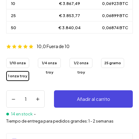
10
€ 3.867,49
0,06923 BTC
25
€ 3.853,77
0,06899 BTC
50
€ 3.840,04
0,06874 BTC
10,0
Fuera de 10
1/10 onza
1/4 onza
1/2 onza
25 gramo
troy
troy
troy
1 onza troy
Añadir al carrito
14 en stock
-
Tiempo de entrega para pedidos grandes: 1 - 2 semanas