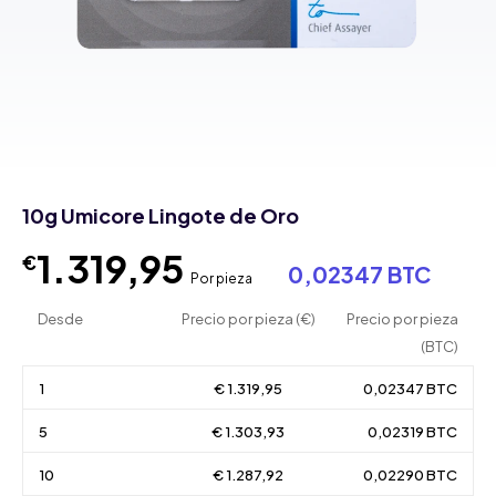
10g Umicore Lingote de Oro
1.319,95
€
0,02347 BTC
Por pieza
Desde
Precio por pieza (€)
Precio por pieza
(BTC)
1
€ 1.319,95
0,02347 BTC
5
€ 1.303,93
0,02319 BTC
10
€ 1.287,92
0,02290 BTC