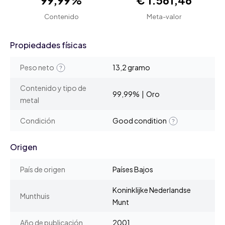
99,99%
€ 1.561,46
Contenido
Meta-valor
Propiedades físicas
Peso neto
13,2 gramo
Contenido y tipo de
99,99% | Oro
metal
Condición
Good condition
Origen
País de origen
Países Bajos
Koninklijke Nederlandse
Munthuis
Munt
Año de publicación
2001