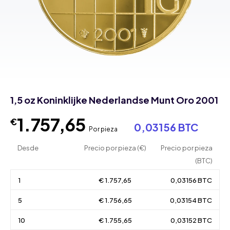
1,5 oz Koninklijke Nederlandse Munt Oro 2001
1.757,65
€
0,03156 BTC
Por pieza
Desde
Precio por pieza (€)
Precio por pieza
(BTC)
1
€ 1.757,65
0,03156 BTC
5
€ 1.756,65
0,03154 BTC
10
€ 1.755,65
0,03152 BTC