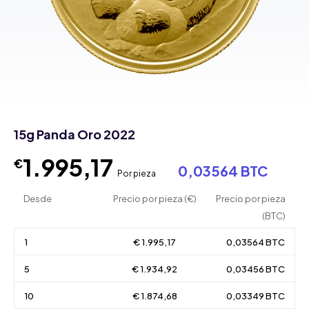
15g Panda Oro 2022
1.995,17
€
0,03564 BTC
Por pieza
Desde
Precio por pieza (€)
Precio por pieza
(BTC)
1
€ 1.995,17
0,03564 BTC
5
€ 1.934,92
0,03456 BTC
10
€ 1.874,68
0,03349 BTC