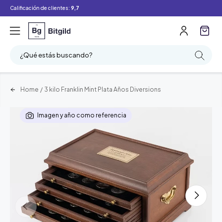
Calificación de clientes:
9,7
¿Qué estás buscando?
Home
/
3 kilo Franklin Mint Plata Años Diversions
Imagen y año como referencia