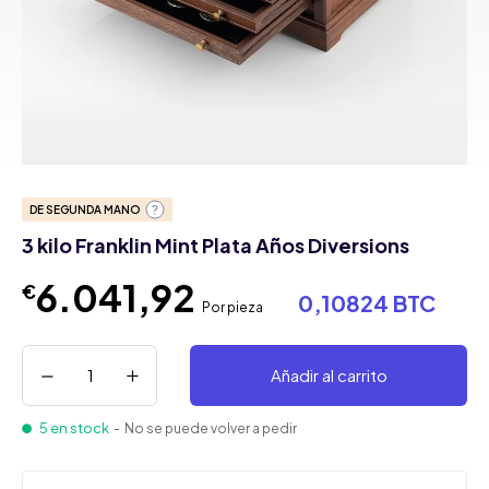
DE SEGUNDA MANO
3 kilo Franklin Mint Plata Años Diversions
6.041,92
€
0,10824 BTC
Por pieza
Añadir al carrito
5 en stock
- No se puede volver a pedir