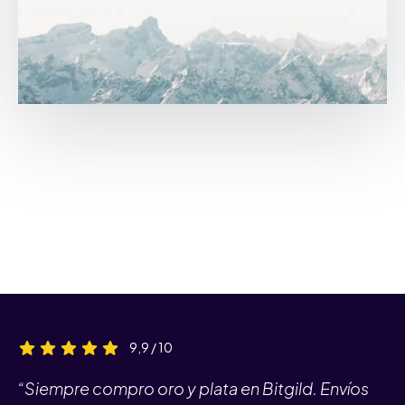
9,9 / 10
“Siempre compro oro y plata en Bitgild. Envíos