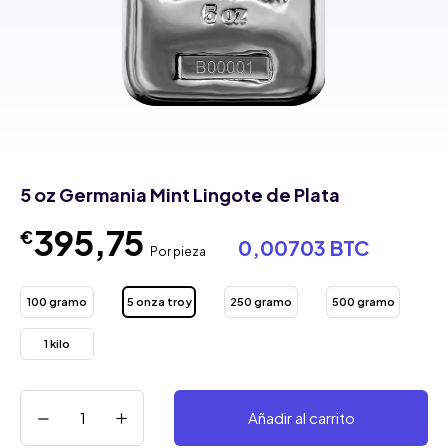
5 oz Germania Mint Lingote de Plata
395,75
€
0,00703 BTC
Por pieza
100 gramo
5 onza troy
250 gramo
500 gramo
1 kilo
Añadir al carrito