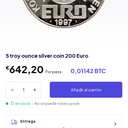
5 troy ounce silver coin 200 Euro
642,20
€
0,01142 BTC
Por pieza
Añadir al carrito
37 en stock
- No se puede volver a pedir
Entrega