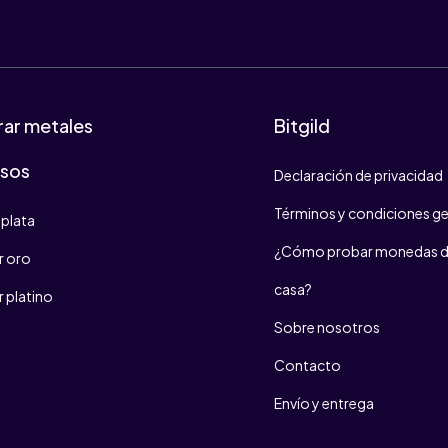
ar metales
Bitgild
osos
Declaración de privacidad
Términos y condiciones ge
plata
¿Cómo probar monedas d
 oro
casa?
 platino
Sobre nosotros
Contacto
Envío y entrega