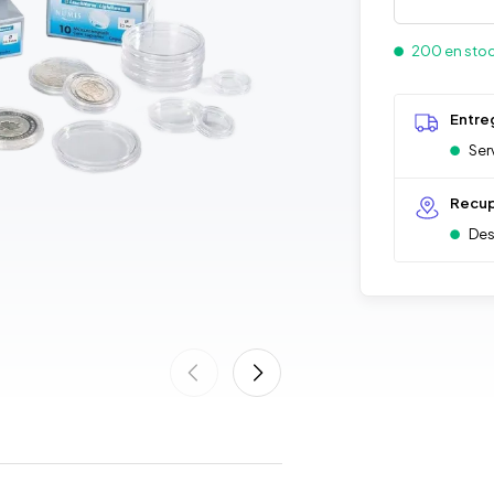
200 en sto
Entre
Ser
Recup
Des