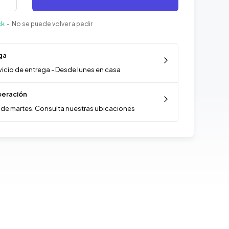
ck
- No se puede volver a pedir
ga
vicio de entrega - Desde lunes en casa
eración
de martes. Consulta nuestras ubicaciones