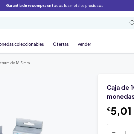
Garantía de recompra
en todos los metales preciosos
onedas coleccionables
Ofertas
vender
tturm de 16,5 mm
Caja de 
monedas
5,01
€