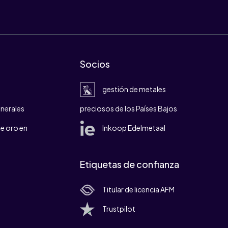
Socios
gestión de metales
nerales
preciosos de los Países Bajos
e oro en
Inkoop Edelmetaal
Etiquetas de confianza
Titular de licencia AFM
Trustpilot