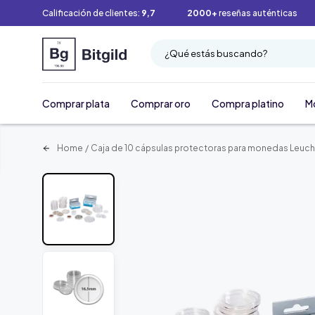
Calificación de clientes:
9,7
2000+
reseñas auténticas
¿Qué estás buscando?
Comprar plata
Comprar oro
Compra platino
M
Home
/
Caja de 10 cápsulas protectoras para monedas Leuch