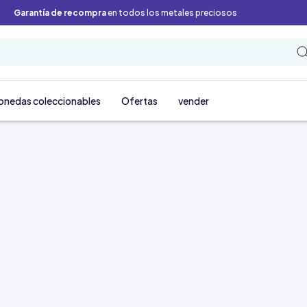
Garantía de recompra
en todos los metales preciosos
onedas coleccionables
Ofertas
vender