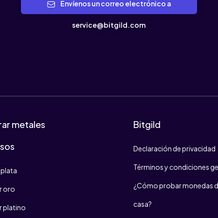
Envíenos un correo electrónico a
service@bitgild.com
ar metales
Bitgild
osos
Declaración de privacidad
Términos y condiciones ge
plata
¿Cómo probar monedas d
 oro
casa?
 platino