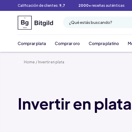
Calificación de clientes:
9,7
2000+
reseñas auténticas
¿Qué estás buscando?
Comprar plata
Comprar oro
Compra platino
M
Home
/
Invertir en plata
Invertir en plata