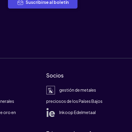
Suscribirse al boletín
Socios
gestión de metales
nerales
preciosos de los Países Bajos
e oro en
Inkoop Edelmetaal