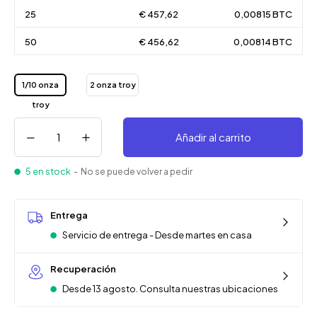
25
€ 457,62
0,00815 BTC
50
€ 456,62
0,00814 BTC
1/10 onza
2 onza troy
troy
Añadir al carrito
5 en stock
- No se puede volver a pedir
Entrega
Servicio de entrega - Desde martes en casa
Recuperación
Desde 13 agosto. Consulta nuestras ubicaciones