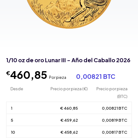
1/10 oz de oro Lunar III - Año del Caballo 2026
460,85
€
0,00821 BTC
Por pieza
Desde
Precio por pieza (€)
Precio por pieza
(BTC)
1
€ 460,85
0,00821 BTC
5
€ 459,62
0,00819 BTC
10
€ 458,62
0,00817 BTC