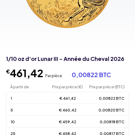
1/10 oz d'or Lunar III - Année du Cheval 2026
461,42
€
0,00822 BTC
Par pièce
À partir de
Prix par pièce (€)
Prix par pièce (BTC)
1
€ 461,42
0,00822 BTC
5
€ 460,42
0,00820 BTC
10
€ 459,42
0,00818 BTC
25
€ 458,42
0,00817 BTC