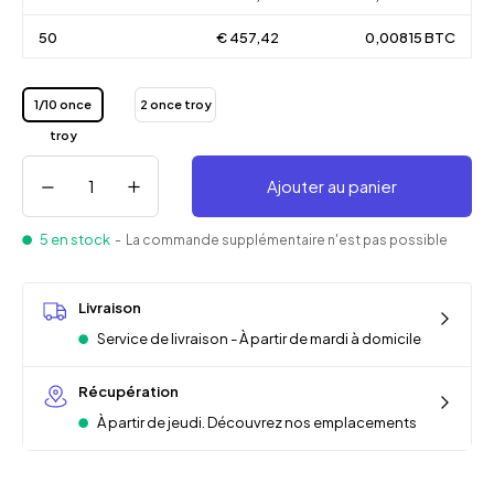
50
€ 457,42
0,00815 BTC
1/10 once
2 once troy
troy
Ajouter au panier
5 en stock
- La commande supplémentaire n'est pas possible
Livraison
Service de livraison - À partir de mardi à domicile
Récupération
À partir de jeudi. Découvrez nos emplacements