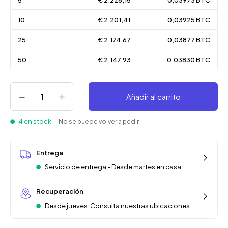
5
€ 2.228,15
0,03973 BTC
10
€ 2.201,41
0,03925 BTC
25
€ 2.174,67
0,03877 BTC
50
€ 2.147,93
0,03830 BTC
Añadir al carrito
4 en stock
- No se puede volver a pedir
Entrega
Servicio de entrega - Desde martes en casa
Recuperación
Desde jueves. Consulta nuestras ubicaciones