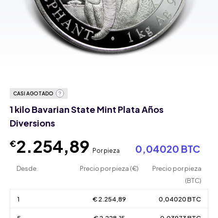
CASI AGOTADO
1 kilo Bavarian State Mint Plata Años
Diversions
2.254,89
€
0,04020 BTC
Por pieza
Desde
Precio por pieza (€)
Precio por pieza
(BTC)
1
€ 2.254,89
0,04020 BTC