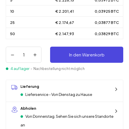
5
€ 2.228,15
0,03972 BTC
10
€ 2.201,41
0,03925 BTC
25
€ 2.174,67
0,03877 BTC
50
€ 2.147,93
0,03829 BTC
In den Warenkorb
4 auf lager
- Nachbestellung nicht möglich
Lieferung
Lieferservice - Von Dienstag zu Hause
Abholen
Von Donnerstag. Sehen Sie sich unsere Standorte
an