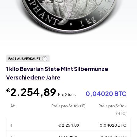
FAST AUSVERKAUFT
1 kilo Bavarian State Mint Silbermünze
Verschiedene Jahre
2.254,89
€
0,04020 BTC
Pro Stück
Ab
Preis pro Stück (€)
Preis pro Stück
(BTC)
1
€ 2.254,89
0,04020 BTC