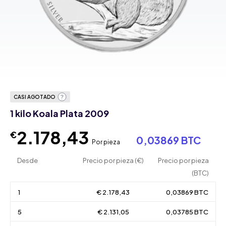
CASI AGOTADO
1 kilo Koala Plata 2009
2.178,43
€
0,03869 BTC
Por pieza
Desde
Precio por pieza (€)
Precio por pieza
(BTC)
1
€ 2.178,43
0,03869 BTC
5
€ 2.131,05
0,03785 BTC