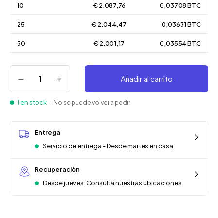
10
€ 2.087,76
0,03708 BTC
25
€ 2.044,47
0,03631 BTC
50
€ 2.001,17
0,03554 BTC
Añadir al carrito
1 en stock
- No se puede volver a pedir
Entrega
Servicio de entrega - Desde martes en casa
Recuperación
Desde jueves. Consulta nuestras ubicaciones