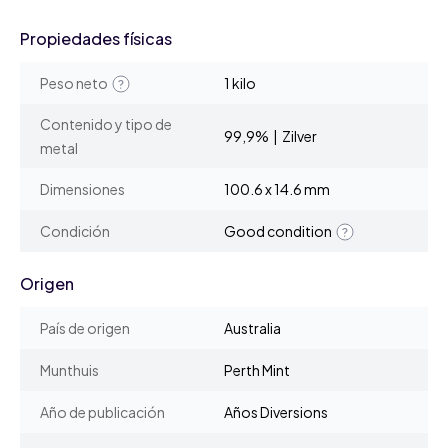
Propiedades físicas
Peso neto
1 kilo
Contenido y tipo de
99,9% | Zilver
metal
Dimensiones
100.6 x 14.6 mm
Condición
Good condition
Origen
País de origen
Australia
Munthuis
Perth Mint
Año de publicación
Años Diversions