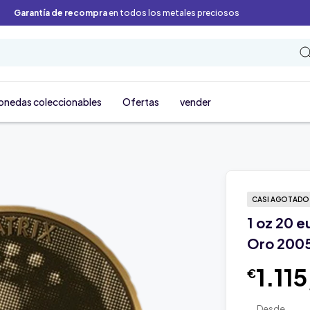
Garantía de recompra
en todos los metales preciosos
onedas coleccionables
Ofertas
vender
CASI AGOTAD
1 oz 20 
Oro 200
1.11
€
Desde