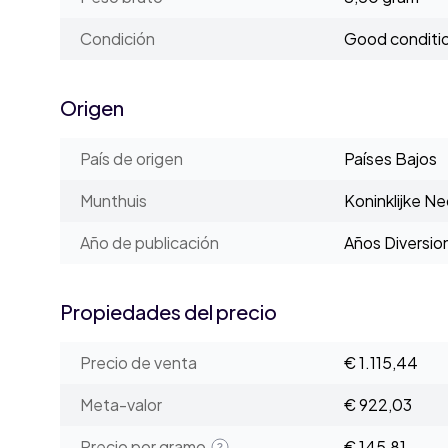
Condición
Good conditi
Origen
País de origen
Países Bajos
Munthuis
Koninklijke N
Año de publicación
Años Diversio
Propiedades del precio
Precio de venta
€ 1.115,44
Meta-valor
€ 922,03
Precio por gramo
€ 145,81