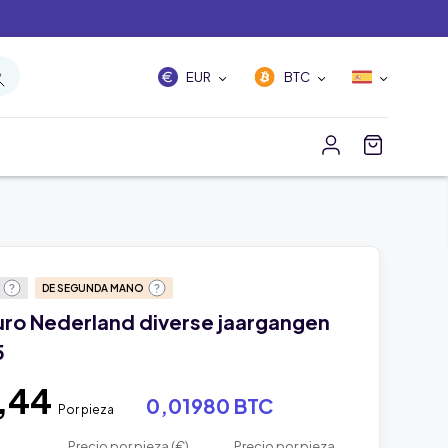
EUR
BTC
O
DE SEGUNDA MANO
euro Nederland diverse jaargangen
5
5,44
0,01980 BTC
Por pieza
Precio por pieza (€)
Precio por pieza