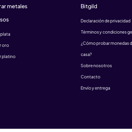
ar metales
Bitgild
osos
Declaración de privacidad
Términos y condiciones ge
plata
¿Cómo probar monedas d
 oro
casa?
 platino
Sobre nosotros
Contacto
Envío y entrega