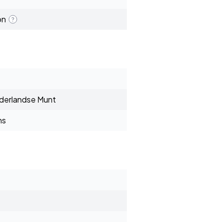
on
ederlandse Munt
ns