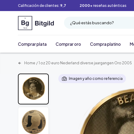
Calificación de clientes:
9,7
2000+
reseñas auténticas
¿Qué estás buscando?
Comprar plata
Comprar oro
Compra platino
M
Home
/
1 oz 20 euro Nederland diverse jaargangen Oro 2005
Imagen y año como referencia