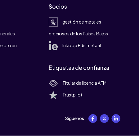
Socios
gestión de metales
nerales
preciosos de los Países Bajos
e oro en
Inkoop Edelmetaal
Etiquetas de confianza
Titular de licencia AFM
Trustpilot
Síguenos