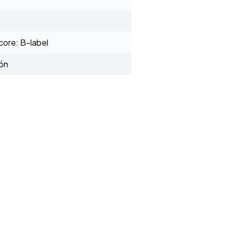
ore: B-label
ión