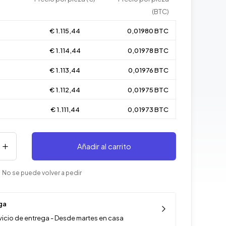
(BTC)
€ 1.115,44
0,01980 BTC
€ 1.114,44
0,01978 BTC
€ 1.113,44
0,01976 BTC
€ 1.112,44
0,01975 BTC
€ 1.111,44
0,01973 BTC
Añadir al carrito
 No se puede volver a pedir
ga
vicio de entrega - Desde martes en casa