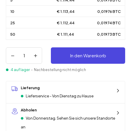
5
€ 1.114,44
0,01978 BTC
10
€ 1.113,44
0,01976 BTC
25
€ 1.112,44
0,01974 BTC
50
€ 1.111,44
0,01973 BTC
In den Warenkorb
4 auf lager
- Nachbestellung nicht möglich
Lieferung
Lieferservice - Von Dienstag zu Hause
Abholen
Von Donnerstag. Sehen Sie sich unsere Standorte
an