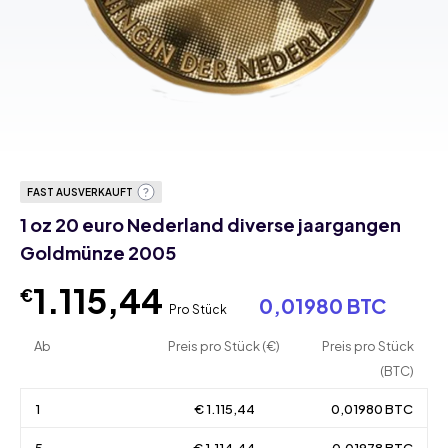
FAST AUSVERKAUFT
1 oz 20 euro Nederland diverse jaargangen
Goldmünze 2005
1.115,44
€
0,01980 BTC
Pro Stück
Ab
Preis pro Stück (€)
Preis pro Stück
(BTC)
1
€ 1.115,44
0,01980 BTC