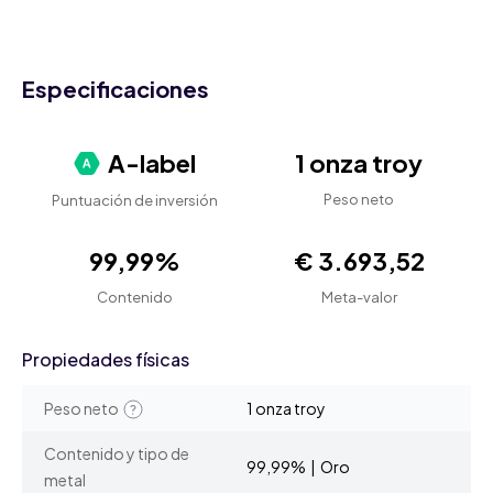
Especificaciones
A-label
1 onza troy
Peso neto
Puntuación de inversión
99,99%
€ 3.693,52
Contenido
Meta-valor
Propiedades físicas
Peso neto
1 onza troy
Contenido y tipo de
99,99% | Oro
metal