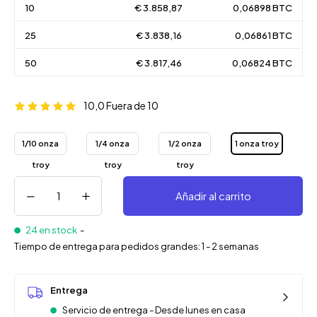
10
€ 3.858,87
0,06898 BTC
25
€ 3.838,16
0,06861 BTC
50
€ 3.817,46
0,06824 BTC
10,0
Fuera de 10
1/10 onza
1/4 onza
1/2 onza
1 onza troy
troy
troy
troy
Añadir al carrito
24 en stock
-
Tiempo de entrega para pedidos grandes: 1 - 2 semanas
Entrega
Servicio de entrega - Desde lunes en casa