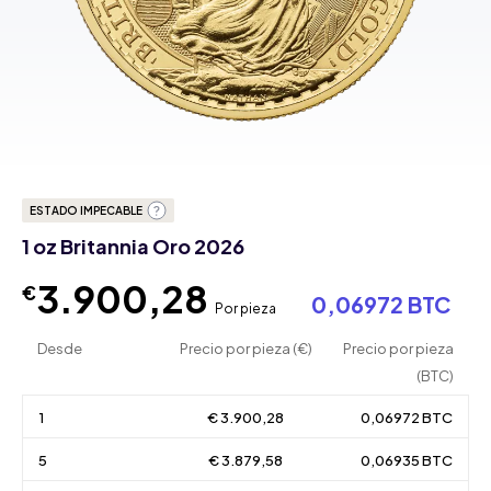
ESTADO IMPECABLE
1 oz Britannia Oro 2026
3.900,28
€
0,06972 BTC
Por pieza
Desde
Precio por pieza (€)
Precio por pieza
(BTC)
1
€ 3.900,28
0,06972 BTC
5
€ 3.879,58
0,06935 BTC