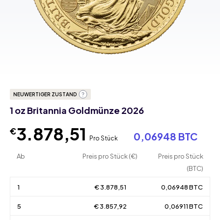
NEUWERTIGER ZUSTAND
1 oz Britannia Goldmünze 2026
3.878,51
€
0,06948 BTC
Pro Stück
Ab
Preis pro Stück (€)
Preis pro Stück
(BTC)
1
€ 3.878,51
0,06948 BTC
5
€ 3.857,92
0,06911 BTC