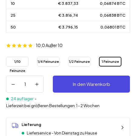
10
€ 3.837,33
0,06874 BTC
25
€ 3.816,74
0,06838 BTC
50
€ 3.796,15
0,06801 BTC
10,0
Außer 10
1/10
1/4 Feinunze
1/2 Feinunze
1 Feinunze
Feinunze
In den Warenkorb
24 auf lager
-
Lieferzeit bei größeren Bestellungen: 1 - 2 Wochen
Lieferung
Lieferservice - Von Dienstag zu Hause