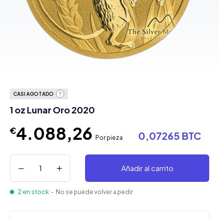
CASI AGOTADO
1 oz Lunar Oro 2020
4.088,26
€
0,07265 BTC
Por pieza
Añadir al carrito
2 en stock
- No se puede volver a pedir