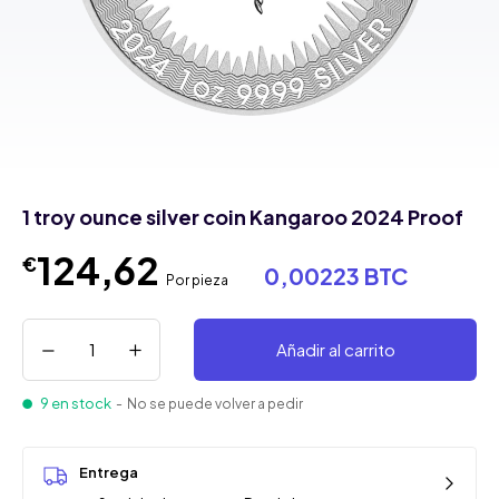
1 troy ounce silver coin Kangaroo 2024 Proof
124,62
€
0,00223 BTC
Por pieza
Añadir al carrito
9 en stock
- No se puede volver a pedir
Entrega