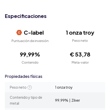
Especificaciones
C-label
1 onza troy
Peso neto
Puntuación de inversión
99,99%
€ 53,78
Contenido
Meta-valor
Propiedades físicas
Peso neto
1 onza troy
Contenido y tipo de
99,99% | Zilver
metal