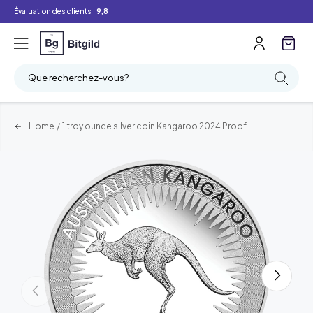
Évaluation des clients :
9,8
Que recherchez-vous?
Home
/
1 troy ounce silver coin Kangaroo 2024 Proof