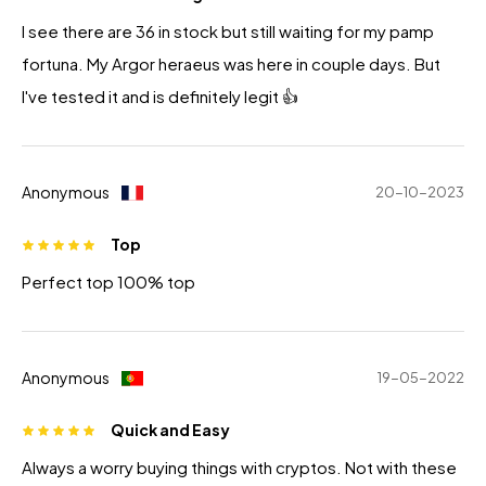
I see there are 36 in stock but still waiting for my pamp
fortuna. My Argor heraeus was here in couple days. But
I've tested it and is definitely legit 👍
Anonymous
20-10-2023
Top
Perfect top 100% top
Anonymous
19-05-2022
Quick and Easy
Always a worry buying things with cryptos. Not with these