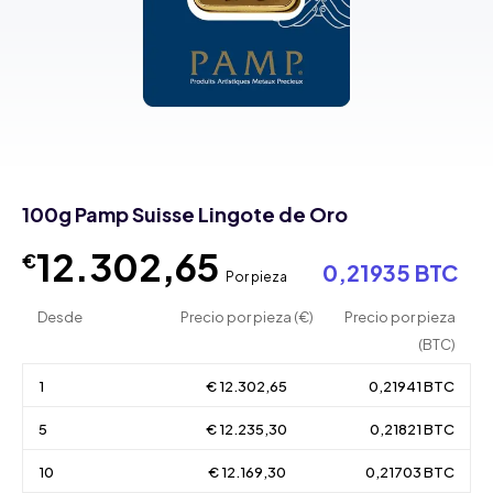
100g Pamp Suisse Lingote de Oro
12.302,65
€
0,21935 BTC
Por pieza
Desde
Precio por pieza (€)
Precio por pieza
(BTC)
1
€ 12.302,65
0,21941 BTC
5
€ 12.235,30
0,21821 BTC
10
€ 12.169,30
0,21703 BTC