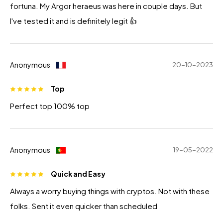
fortuna. My Argor heraeus was here in couple days. But
I've tested it and is definitely legit 👍
Anonymous
20-10-2023
Top
Perfect top 100% top
Anonymous
19-05-2022
Quick and Easy
Always a worry buying things with cryptos. Not with these
folks. Sent it even quicker than scheduled