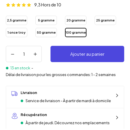
9,3
Hors de 10
2,5 gramme
5 gramme
20 gramme
25 gramme
1 once troy
50 gramme
100 gramme
Ajouter au panier
13 en stock
-
Délai de livraison pour les grosses commandes: 1 - 2 semaines
Livraison
Service de livraison - À partir de mardi à domicile
Récupération
À partir de jeudi. Découvrez nos emplacements