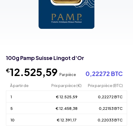
100g Pamp Suisse Lingot d'Or
12.525,59
€
0,22272 BTC
Par pièce
À partir de
Prix par pièce (€)
Prix par pièce (BTC)
1
€ 12.525,59
0,22272 BTC
5
€ 12.458,38
0,22153 BTC
10
€ 12.391,17
0,22033 BTC