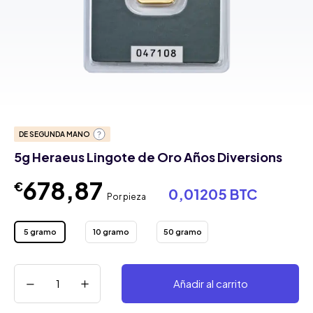
DE SEGUNDA MANO
5g Heraeus Lingote de Oro Años Diversions
678,87
€
0,01205 BTC
Por pieza
5 gramo
10 gramo
50 gramo
Añadir al carrito