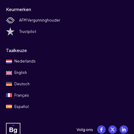
Keurmerken
AFM Vergunninghouder
Trustpilot
Taalkeuze
Nederlands
English
Deutsch
Français
Español
Volg ons