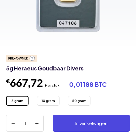
PRE-OWNED
5g Heraeus Goudbaar Divers
667,72
€
0,01188 BTC
Per stuk
5 gram
10 gram
50 gram
In winkelwagen