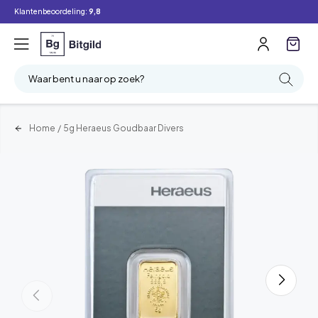
Klantenbeoordeling:
9,8
Waar bent u naar op zoek?
Home
/
5g Heraeus Goudbaar Divers