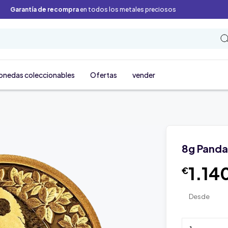
Garantía de recompra
en todos los metales preciosos
onedas coleccionables
Ofertas
vender
8g Panda
1.14
€
Desde