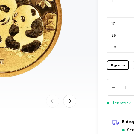
1
5
10
25
50
8 gramo
11 en stock
-
Entre
Ser