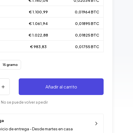
€ 1.140,04
0,02034 BTC
€ 1.100,99
0,01964 BTC
€ 1.061,94
0,01895 BTC
€ 1.022,88
0,01825 BTC
€ 983,83
0,01755 BTC
15 gramo
Añadir al carrito
 No se puede volver a pedir
ga
vicio de entrega - Desde martes en casa