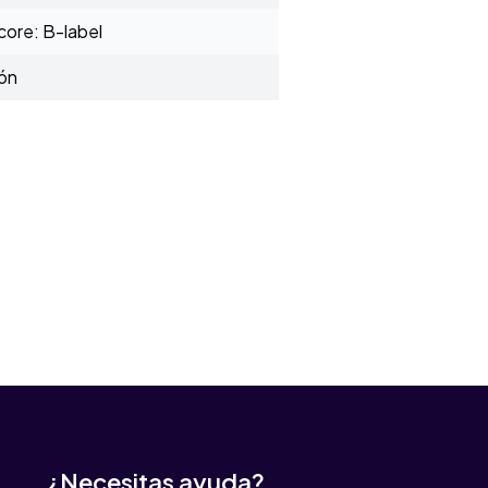
ore: B-label
ión
¿Necesitas ayuda?