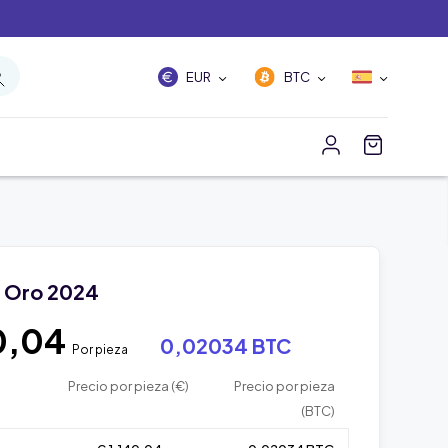
EUR
BTC
 Oro 2024
0,04
0,02034 BTC
Por pieza
Precio por pieza (€)
Precio por pieza
(BTC)