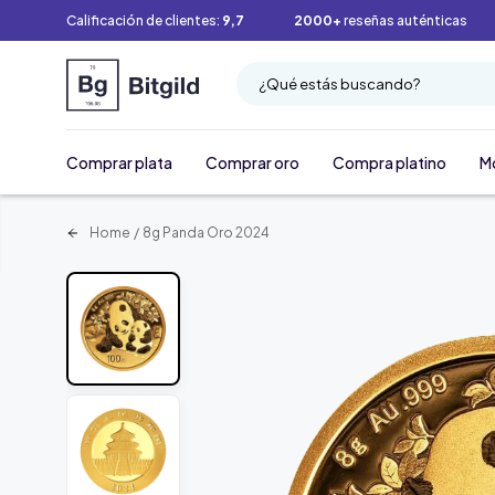
Calificación de clientes:
9,7
2000+
reseñas auténticas
¿Qué estás buscando?
Comprar plata
Comprar oro
Compra platino
M
Home
/
8g Panda Oro 2024