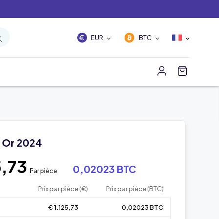
EUR
BTC
 Or 2024
5,73
0,02023 BTC
Par pièce
Prix par pièce (€)
Prix par pièce (BTC)
€ 1.125,73
0,02023 BTC