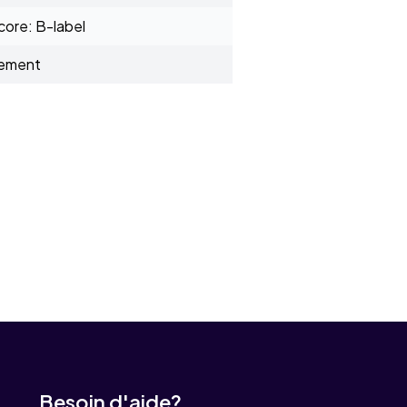
ore: B-label
sement
Besoin d'aide?