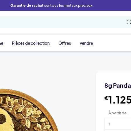
Garantie de rachat
sur tous les métaux précieux
ne
Pièces de collection
Offres
vendre
8g Panda
1.12
€
À partir de
1