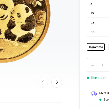
5
10
25
50
8 gramme
11 en stock
-
Livrai
Serv