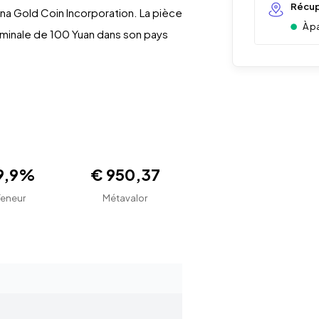
Récup
na Gold Coin Incorporation. La pièce
À p
ominale de 100 Yuan dans son pays
9,9%
€ 950,37
Teneur
Métavalor