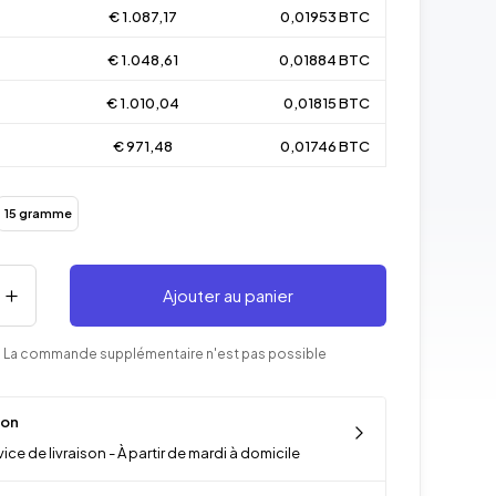
€ 1.087,17
0,01953 BTC
€ 1.048,61
0,01884 BTC
€ 1.010,04
0,01815 BTC
€ 971,48
0,01746 BTC
15 gramme
Ajouter au panier
 La commande supplémentaire n'est pas possible
son
ice de livraison - À partir de mardi à domicile