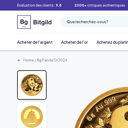
Évaluation des clients :
9,8
2000+
critiques authentiques
Que recherchez-vous?
Acheter de l'argent
Acheter de l'or
Achetez du plati
Home
/
8g Panda Or 2024