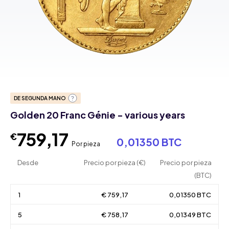
DE SEGUNDA MANO
Golden 20 Franc Génie - various years
759,17
€
0,01350 BTC
Por pieza
Desde
Precio por pieza (€)
Precio por pieza
(BTC)
1
€ 759,17
0,01350 BTC
5
€ 758,17
0,01349 BTC