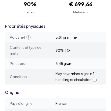
90%
€ 699,66
Teneur
Métavalor
Propriétés physiques
Poids net
5,81 gramme
Contenu et type de
90% | Or
métal
Poids brut
6,45 gram
May have minor signs of
Condition
handling or circulation
Origine
Pays d'origine
France