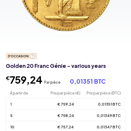
D'OCCASION
Golden 20 Franc Génie - various years
759,24
€
0,01351 BTC
Par pièce
À partir de
Prix par pièce (€)
Prix par pièce (BTC)
1
€ 759,24
0,01351 BTC
5
€ 758,24
0,01349 BTC
10
€ 757,24
0,01347 BTC