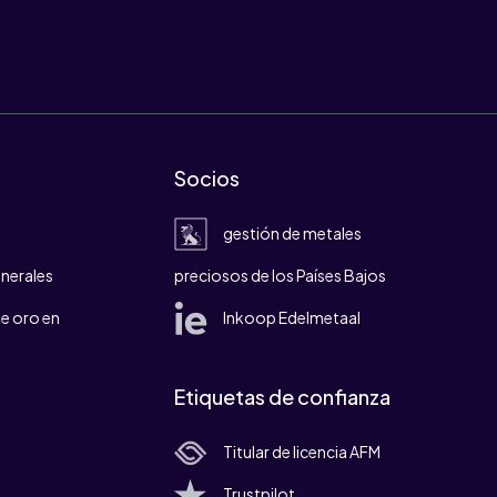
Socios
gestión de metales
nerales
preciosos de los Países Bajos
e oro en
Inkoop Edelmetaal
Etiquetas de confianza
Titular de licencia AFM
Trustpilot