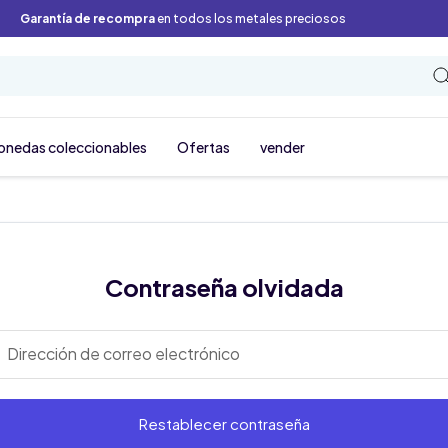
Garantía de recompra
en todos los metales preciosos
onedas coleccionables
Ofertas
vender
Contraseña olvidada
Dirección de correo electrónico
Restablecer contraseña