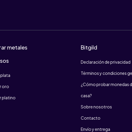
ar metales
Bitgild
osos
Declaración de privacidad
Términos y condiciones ge
plata
¿Cómo probar monedas d
 oro
casa?
 platino
Sobre nosotros
Contacto
Envío y entrega