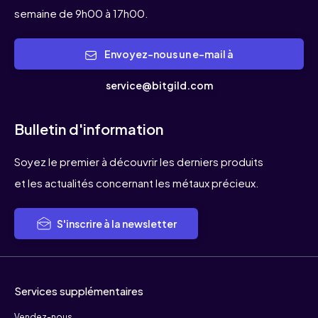
heureux de vous aider. Bitgild, le numéro un
semaine de 9h00 à 17h00.
européen du magasin d'or et d'argent pour
les crypto-monnaies.
Envoyez-nous un e-mail à
service@bitgild.com
Bulletin d'information
Soyez le premier à découvrir les derniers produits
et les actualités concernant les métaux précieux.
S'inscrire à la newsletter
Services supplémentaires
Vendez-nous