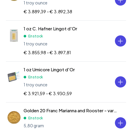
1 troy ounce
€ 3.889,39 -
€ 3.892,38
1 oz C. Hafner Lingot d'Or
En stock
1 troy ounce
€ 3.855,98 -
€ 3.897,81
1 oz Umicore Lingot d'Or
En stock
1 troy ounce
€ 3.921,59 -
€ 3.930,59
Golden 20 Franc Marianna and Rooster - various years
En stock
5,80 gram