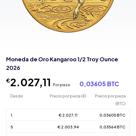
Moneda de Oro Kangaroo 1/2 Troy Ounce
2026
2.027,11
€
0,03605 BTC
Por pieza
Desde
Precio por pieza (€)
Precio por pieza
(BTC)
1
€ 2.027,11
0,03605 BTC
5
€ 2.003,94
0,03564 BTC