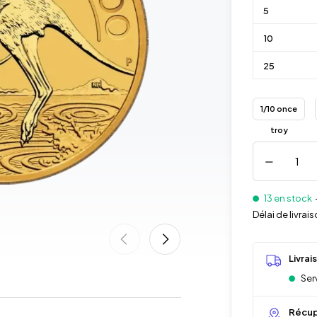
5
10
25
1/10 once
troy
13 en stock
Délai de livra
Livrai
Serv
Récup