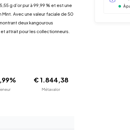
5,55 g d’or pur à 99,99 % et est une
À p
 Mint. Avec une valeur faciale de 50
 montrant deux kangourous
et attrait pour les collectionneurs.
9,99%
€ 1.844,38
Teneur
Métavalor