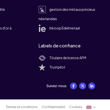
lité
gestion des métaux précieux
néerlandais
 d'or à
Inkoop Edelmetaal
Labels de confiance
Titulaire de licence AFM
Trustpilot
Suivez-nous
Termes et conditions
Confidentialité
Cookies