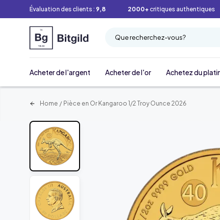
Évaluation des clients :
9,8
2000+
critiques authentiques
Que recherchez-vous?
Acheter de l'argent
Acheter de l'or
Achetez du plati
Home
/
Pièce en Or Kangaroo 1/2 Troy Ounce 2026