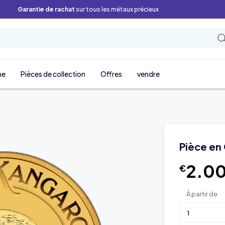
Garantie de rachat
sur tous les métaux précieux
ne
Pièces de collection
Offres
vendre
Pièce en
2.0
€
À partir de
1