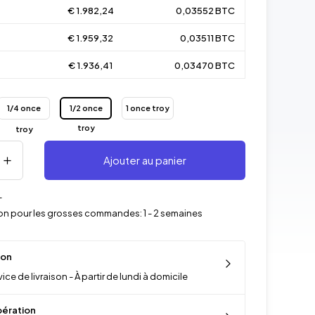
€ 1.982,24
0,03552 BTC
€ 1.959,32
0,03511 BTC
€ 1.936,41
0,03470 BTC
1/4 once
1/2 once
1 once troy
troy
troy
Ajouter au panier
-
ison pour les grosses commandes: 1 - 2 semaines
son
ice de livraison - À partir de lundi à domicile
ération