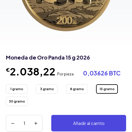
Moneda de Oro Panda 15 g 2026
2.038,22
€
0,03626 BTC
Por pieza
1 gramo
3 gramo
8 gramo
15 gramo
30 gramo
Añadir al carrito