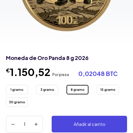
Moneda de Oro Panda 8 g 2026
1.150,52
€
0,02048 BTC
Por pieza
1 gramo
3 gramo
8 gramo
15 gramo
30 gramo
Añadir al carrito