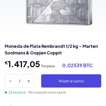
Moneda de Plata Rembrandt 1/2 kg – Marten
Soolmans & Oopjen Coppit
1.417,05
€
0,02539 BTC
Por pieza
Añadir al carrito
23 en stock
- No se puede volver a pedir