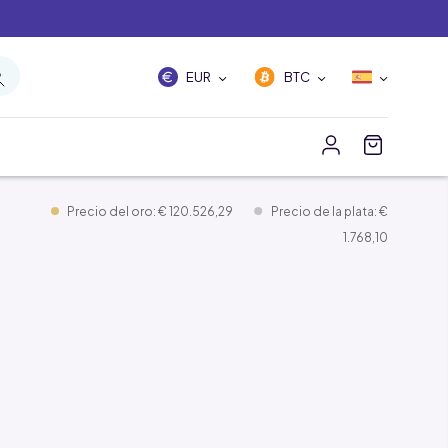
EUR
BTC
Precio del oro: € 120.526,29
Precio de la plata: €
1.768,10