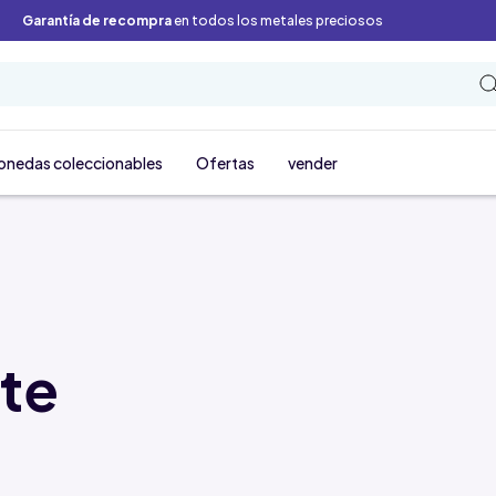
Garantía de recompra
en todos los metales preciosos
onedas coleccionables
Ofertas
vender
nte