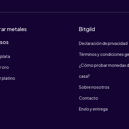
ar metales
Bitgild
osos
Declaración de privacidad
Términos y condiciones ge
plata
¿Cómo probar monedas d
 oro
casa?
 platino
Sobre nosotros
Contacto
Envío y entrega