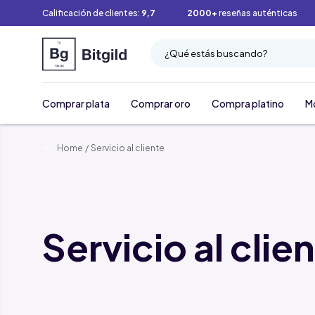
Calificación de clientes:
9,7
2000+
reseñas auténticas
¿Qué estás buscando?
Comprar plata
Comprar oro
Compra platino
M
Home
/
Servicio al cliente
Servicio al clie