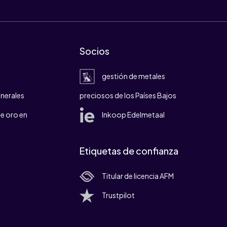
Socios
gestión de metales
nerales
preciosos de los Países Bajos
e oro en
Inkoop Edelmetaal
Etiquetas de confianza
Titular de licencia AFM
Trustpilot