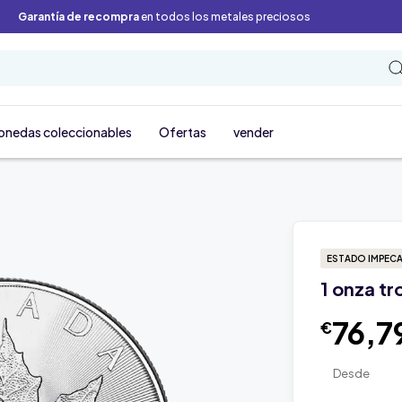
Garantía de recompra
en todos los metales preciosos
onedas coleccionables
Ofertas
vender
ESTADO IMPEC
1 onza tr
76,7
€
Desde