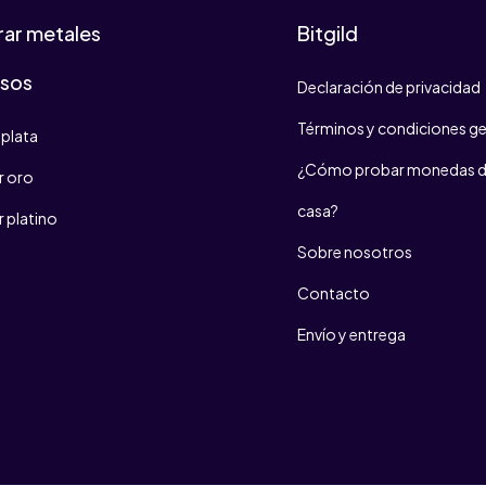
ar metales
Bitgild
osos
Declaración de privacidad
Términos y condiciones ge
plata
¿Cómo probar monedas d
 oro
casa?
 platino
Sobre nosotros
Contacto
Envío y entrega