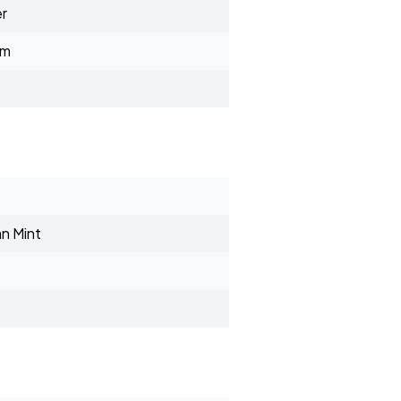
er
mm
n Mint