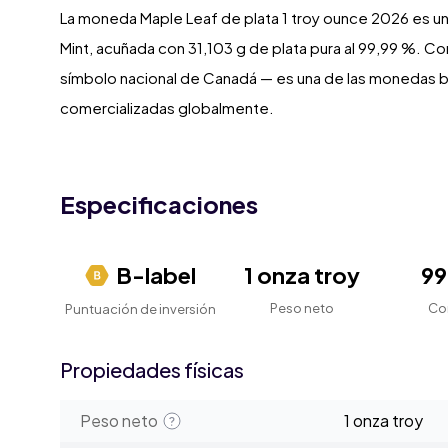
La moneda Maple Leaf de plata 1 troy ounce 2026 es una
Mint, acuñada con 31,103 g de plata pura al 99,99 %. Co
símbolo nacional de Canadá — es una de las monedas bu
comercializadas globalmente.
Especificaciones
B-label
1 onza troy
9
Peso neto
Co
Puntuación de inversión
Propiedades físicas
Peso neto
1 onza troy