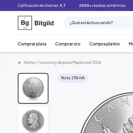
Calificación de clientes:
9,7
2000+
reseñas auténticas
¿Qué estás buscando?
Comprar plata
Comprar oro
Compra platino
M
Home
/
1 onza troy de plata Maple Leaf 2026
Nota: 21% IVA