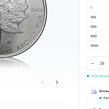
1
100
250
500
1000
1.500 en st
Entre
Ser