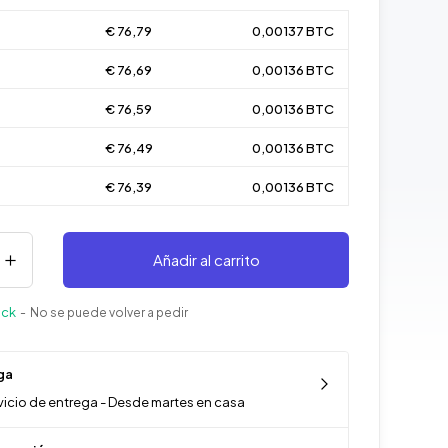
€ 76,79
0,00137 BTC
€ 76,69
0,00136 BTC
€ 76,59
0,00136 BTC
€ 76,49
0,00136 BTC
€ 76,39
0,00136 BTC
Añadir al carrito
ock
- No se puede volver a pedir
ga
vicio de entrega - Desde martes en casa