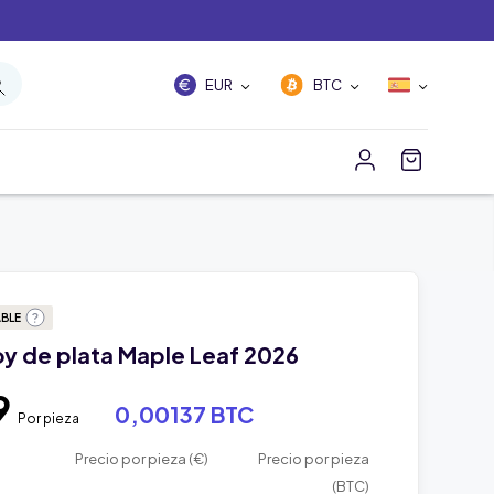
EUR
BTC
ABLE
oy de plata Maple Leaf 2026
9
0,00137 BTC
Por pieza
Precio por pieza (€)
Precio por pieza
(BTC)