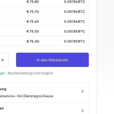
€ 75,80
0,00136 BTC
€ 75,70
0,00136 BTC
€ 75,60
0,00136 BTC
€ 75,50
0,00135 BTC
€ 75,40
0,00135 BTC
In den Warenkorb
ger
- Nachbestellung nicht möglich
rung
ferservice - Von Dienstag zu Hause
en