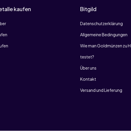
talle kaufen
Bitgild
lber
Datenschutzerklärung
ufen
Allgemeine Bedingungen
aufen
Wie man Goldmünzen zu H
testet?
Über uns
Kontakt
Versand und Lieferung