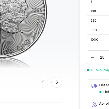
1
100
250
500
1000
1.500 auf la
Liefe
Lie
Abhol