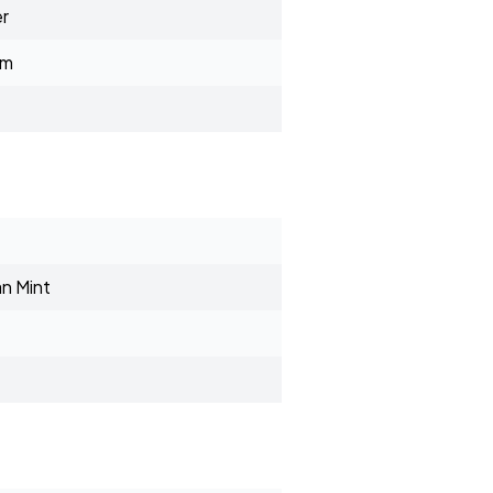
er
mm
n Mint