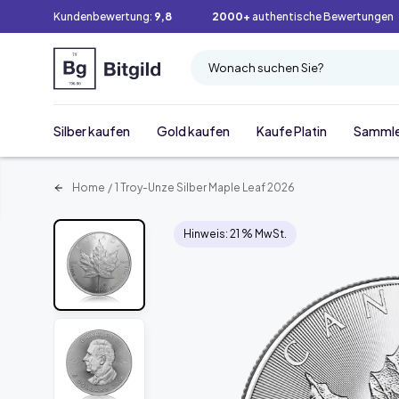
Kundenbewertung:
9,8
2000+
authentische Bewertungen
Wonach suchen Sie?
Silber kaufen
Gold kaufen
Kaufe Platin
Samml
Home
/
1 Troy-Unze Silber Maple Leaf 2026
Hinweis: 21 % MwSt.