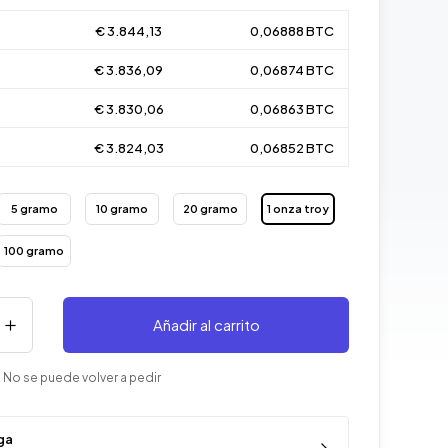
€ 3.844,13
0,06888 BTC
€ 3.836,09
0,06874 BTC
€ 3.830,06
0,06863 BTC
€ 3.824,03
0,06852 BTC
5 gramo
10 gramo
20 gramo
1 onza troy
100 gramo
Añadir al carrito
 No se puede volver a pedir
ga