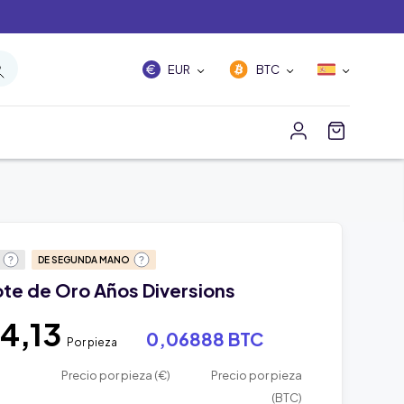
EUR
BTC
O
DE SEGUNDA MANO
ote de Oro Años Diversions
4,13
0,06888 BTC
Por pieza
Precio por pieza (€)
Precio por pieza
(BTC)