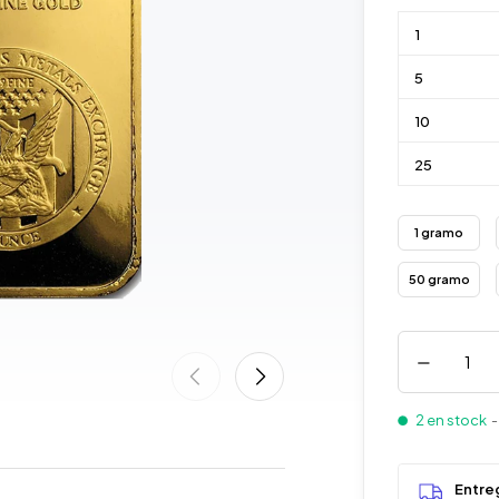
1
5
10
25
1 gramo
50 gramo
2 en stock
-
Entre