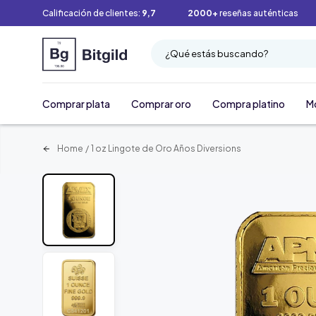
Calificación de clientes:
9,7
2000+
reseñas auténticas
¿Qué estás buscando?
Comprar plata
Comprar oro
Compra platino
M
Home
/
1 oz Lingote de Oro Años Diversions