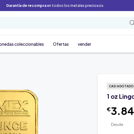
Garantía de recompra
en todos los metales preciosos
onedas coleccionables
Ofertas
vender
CASI AGOTAD
1 oz Ling
3.84
€
Desde