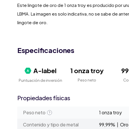
Este lingote de oro de 1 onza troy es producido por una
LBMA. La imagen es solo indicativa, no se sabe de ant
lingote de oro.
Especificaciones
A-label
1 onza troy
9
Peso neto
Co
Puntuación de inversión
Propiedades físicas
Peso neto
1 onza troy
Contenido y tipo de metal
99,99% | Oro